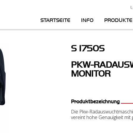
S
L
Main
STARTSEITE
INFO
PRODUKTE
n
navigation
S 1750S
PKW-RADAUSW
MONITOR
Produktbezeichnung
Die Pkw-Radauswuchtmaschine
vereint hohe Genauigkeit mit