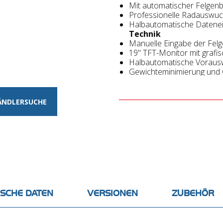
Mit automatischer Felgenb
Professionelle Radauswuc
Halbautomatische Datene
Technik
Manuelle Eingabe der Felg
19" TFT-Monitor mit grafi
Halbautomatische Vorausw
Gewichteminimierung und 
VPM
-Messtechnik für kom
QuickBal
für verkürzte Me
Kurze Taktzeit (Start-Stopp
ÄNDLERSUCHE
Aufspannen des Rades auf 
ISCHE DATEN
VERSIONEN
ZUBEHÖR