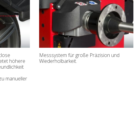
tlose
Messsystem für große Präzision und
ietet höhere
Wiederholbarkeit.
undlichkeit
zu manueller