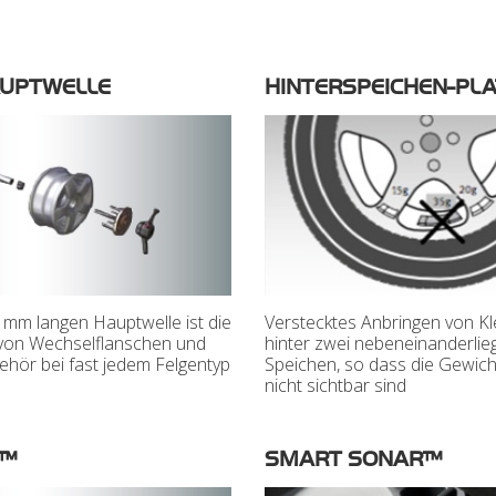
AUPTWELLE
HINTERSPEICHEN-PL
 mm langen Hauptwelle ist die
Verstecktes Anbringen von K
von Wechselflanschen und
hinter zwei nebeneinanderli
hör bei fast jedem Felgentyp
Speichen, so dass die Gewic
nicht sichtbar sind
L™
SMART SONAR™