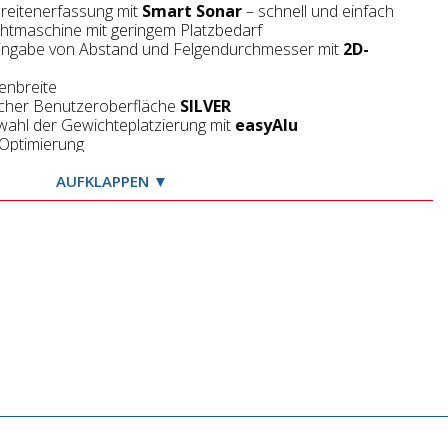
reitenerfassung mit
Smart Sonar
– schnell und einfach
htmaschine mit geringem Platzbedarf
ingabe von Abstand und Felgendurchmesser mit
2D-
enbreite
scher Benutzeroberfläche
SILVER
ahl der Gewichteplatzierung mit
easyAlu
Optimierung
promisslose Genauigkeit
sszeit:
AUFKLAPPEN ▼
) von nur 4.5 Sek. (15" Felge)
integriertem Flansch mit Schnellspannmutter