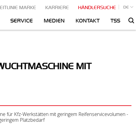
econdary
DE
EITLINIE MARKE
KARRIERE
HÄNDLERSUCHE
Bas
SERVICE
MEDIEN
KONTAKT
TSS
S
avigation
UCHTMASCHINE MIT
 für Kfz-Werkstätten mit geringem Reifenservicevolumen -
 geringem Platzbedarf